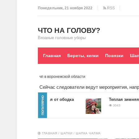
Понедельник, 21 ноября 2022
RSS
ЧТО НА ГОЛОВУ?
Вязаные головные уборы
Главная
Береты, кепки
Повязки
Шап
чп в воронежской области
Сейчас следователи ведут мероприятия, напр
ПОПУЛЯРНО
Шапочка вязаная от ободка
Теплая зимняя шля
4296
3043
ГЛАВНАЯ
/
ШАПКИ
/
ШАПКА ЧАЛМА