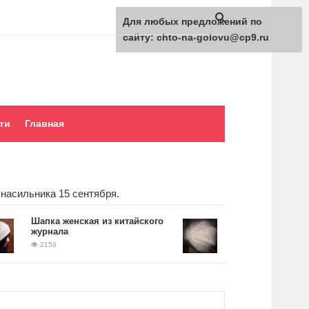
Для любых предложений по
сайту: chto-na-golovu@cp9.ru
ти
Главная
насильника 15 сентября.
Шапка женская из китайского
Вязаная шапка чалма
журнала
2081
2159